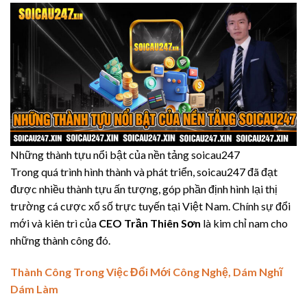
Những thành tựu nổi bật của nền tảng soicau247
Trong quá trình hình thành và phát triển, soicau247 đã đạt
được nhiều thành tựu ấn tượng, góp phần định hình lại thị
trường cá cược xổ số trực tuyến tại Việt Nam. Chính sự đổi
mới và kiên trì của
CEO Trần Thiên Sơn
là kim chỉ nam cho
những thành công đó.
Thành Công Trong Việc Đổi Mới Công Nghệ, Dám Nghĩ
Dám Làm