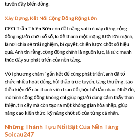
tuyến đầy biến động.
Xây Dựng, Kết Nối Cộng Đồng Rộng Lớn
CEO Trần Thiên Sơn
còn đặt nặng vai trò xây dựng cộng
đồng người chơi xổ số, lô đề thành một mạng lưới lớn mạnh,
là nơi chia sẻ trải nghiệm, bí quyết, chiến lược chốt số hiệu
quả. Anh tin rằng, cộng đồng chính là nguồn lực, là sức mạnh
thúc đẩy sự phát triển của nền tảng.
Với phương châm “gắn kết để cùng phát triển”, anh đã tổ
chức nhiều hoạt động, hội thảo trực tuyến, tặng thưởng, tạo
điều kiện để các thành viên trao đổi, học hỏi lẫn nhau. Nhờ đó,
mô hình cộng đồng không chỉ giúp người dùng cảm thấy thân
thiện, tin cậy mà còn tạo ra một không gian hòa nhập, giúp
nâng cao kiến thức, kỹ năng chốt số của từng cá nhân.
Những Thành Tựu Nổi Bật Của Nền Tảng
Soicau247