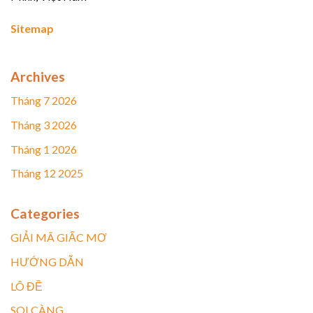
Sitemap
Archives
Tháng 7 2026
Tháng 3 2026
Tháng 1 2026
Tháng 12 2025
Categories
GIẢI MÃ GIẤC MƠ
HƯỚNG DẪN
LÔ ĐỀ
SOI CÀNG