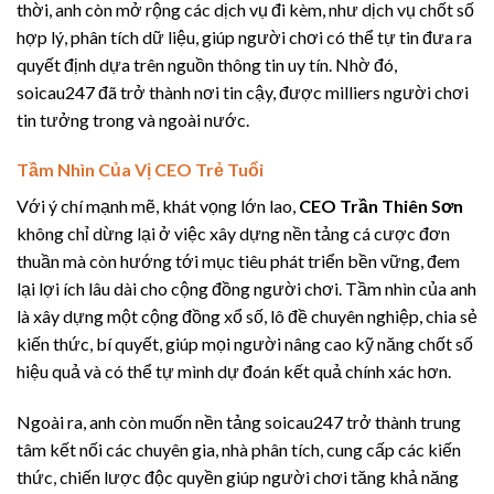
thời, anh còn mở rộng các dịch vụ đi kèm, như dịch vụ chốt số
hợp lý, phân tích dữ liệu, giúp người chơi có thể tự tin đưa ra
quyết định dựa trên nguồn thông tin uy tín. Nhờ đó,
soicau247 đã trở thành nơi tin cậy, được milliers người chơi
tin tưởng trong và ngoài nước.
Tầm Nhìn Của Vị CEO Trẻ Tuổi
Với ý chí mạnh mẽ, khát vọng lớn lao,
CEO Trần Thiên Sơn
không chỉ dừng lại ở việc xây dựng nền tảng cá cược đơn
thuần mà còn hướng tới mục tiêu phát triển bền vững, đem
lại lợi ích lâu dài cho cộng đồng người chơi. Tầm nhìn của anh
là xây dựng một cộng đồng xổ số, lô đề chuyên nghiệp, chia sẻ
kiến thức, bí quyết, giúp mọi người nâng cao kỹ năng chốt số
hiệu quả và có thể tự mình dự đoán kết quả chính xác hơn.
Ngoài ra, anh còn muốn nền tảng soicau247 trở thành trung
tâm kết nối các chuyên gia, nhà phân tích, cung cấp các kiến
thức, chiến lược độc quyền giúp người chơi tăng khả năng