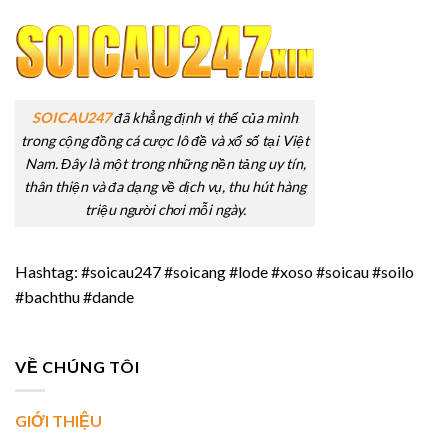
SOICAU247
đã khẳng định vị thế của mình
trong cộng đồng cá cược lô đề và xổ số tại Việt
Nam. Đây là một trong những nền tảng uy tín,
thân thiện và đa dạng về dịch vụ, thu hút hàng
triệu người chơi mỗi ngày.
Hashtag: #soicau247 #soicang #lode #xoso #soicau #soilo
#bachthu #dande
VỀ CHÚNG TÔI
GIỚI THIỆU