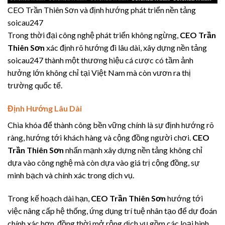
CEO Trần Thiên Sơn và định hướng phát triển nền tảng
soicau247
Trong thời đại công nghệ phát triển không ngừng,
CEO Trần
Thiên Sơn
xác định rõ hướng đi lâu dài, xây dựng nền tảng
soicau247 thành một thương hiệu cá cược có tầm ảnh
hưởng lớn không chỉ tại Việt Nam mà còn vươn ra thị
trường quốc tế.
Định Hướng Lâu Dài
Chìa khóa để thành công bền vững chính là sự định hướng rõ
ràng, hướng tới khách hàng và cộng đồng người chơi.
CEO
Trần Thiên Sơn
nhấn mạnh xây dựng nền tảng không chỉ
dựa vào công nghệ mà còn dựa vào giá trị cộng đồng, sự
minh bạch và chính xác trong dịch vụ.
Trong kế hoạch dài hạn,
CEO Trần Thiên Sơn
hướng tới
việc nâng cấp hệ thống, ứng dụng trí tuệ nhân tạo để dự đoán
chính xác hơn, đồng thời mở rộng dịch vụ gồm các loại hình