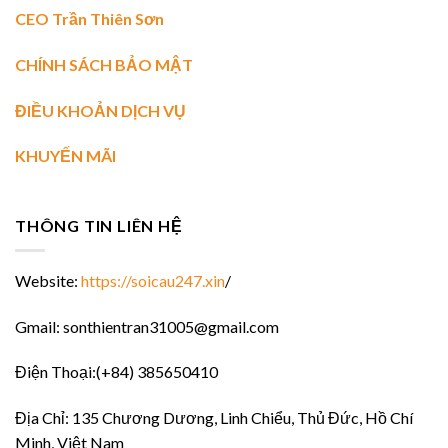
CEO Trần Thiên Sơn
CHÍNH SÁCH BẢO MẬT
ĐIỀU KHOẢN DỊCH VỤ
KHUYẾN MÃI
THÔNG TIN LIÊN HỆ
Website:
https://soicau247.xin
/
Gmail:
sonthientran31005@gmail.com
Điện Thoại:(+84) 385650410
Địa Chỉ: 135 Chương Dương, Linh Chiểu, Thủ Đức, Hồ Chí
Minh, Việt Nam