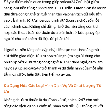
Đây là điểm nhấn quan trọng giúp soicau247 nổi bật giữa
hàng loạt nền tảng cạnh tranh.
CEO Trần Thiên Sơn
đã mạnh
dạn đưa công nghệ trí tuệ nhân tạo và phân tích dữ liệu lớn
vào vận hành, tối ưu hóa quy trình dự đoán và chốt số một
cách chính xác. Không chỉ dừng lại ở đó, nền tảng còn tích
hợp các thuật toán dự đoán dựa trên lịch sử kết quả, giúp
người chơi có thêm dữ liệu để phân tích.
Ngoài ra, nền tảng còn cập nhật liên tục các tính năng mới,
cải thiện giao diện, tối ưu hóa trải nghiệm người dùng cho
phù hợp với xu hướng công nghệ 4.0. Sự dám nghĩ, dám làm
này đã giúp soicau247 trở thành ví dụ điển hình của một nền
tảng cá cược hiện đại, tiên tiến và uy tín.
Đa Dạng Hóa Các Loại Hình Dịch Vụ Và Chất Lượng Tối
Ưu
Không chỉ đơn thuần là dự đoán xổ số, soicau247 còn mở
rộng các dịch vụ như chốt số, phân tích dữ liệu, thống kê kết