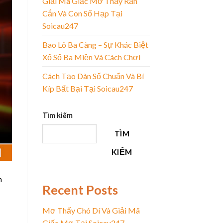
Giải Mã Giấc Mơ Thấy Rắn
Cắn Và Con Số Hạp Tại
Soicau247
Bao Lô Ba Càng – Sự Khác Biệt
Xổ Số Ba Miền Và Cách Chơi
Cách Tạo Dàn Số Chuẩn Và Bí
Kíp Bất Bại Tại Soicau247
Tìm kiếm
TÌM
KIẾM
n
Recent Posts
Mơ Thấy Chó Dí Và Giải Mã
Giấc Mơ Tại Soicau247