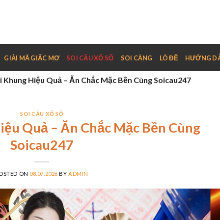
GIẢI MÃ GIẤC MƠ
SOI CẦU XỔ SỐ
SOI CÀNG
LÔ ĐỀ
HƯỚNG D
i Khung Hiệu Quả – Ăn Chắc Mặc Bền Cùng Soicau247
SOI CẦU XỔ SỐ
iệu Quả – Ăn Chắc Mặc Bền Cùng
Soicau247
OSTED ON
08.07.2026
BY
ADMIN