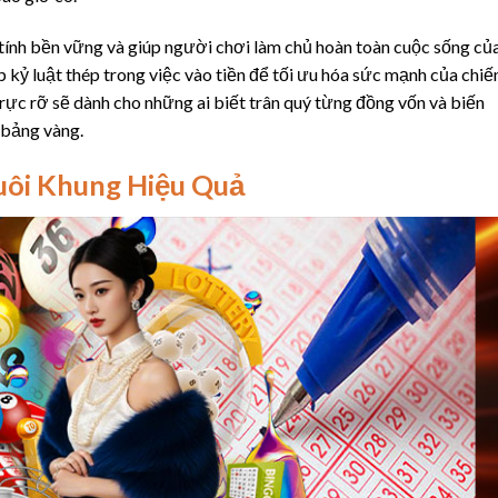
 tính bền vững và giúp người chơi làm chủ hoàn toàn cuộc sống củ
p kỷ luật thép trong việc vào tiền để tối ưu hóa sức mạnh của chiế
 rực rỡ sẽ dành cho những ai biết trân quý từng đồng vốn và biến
 bảng vàng.
uôi Khung Hiệu Quả