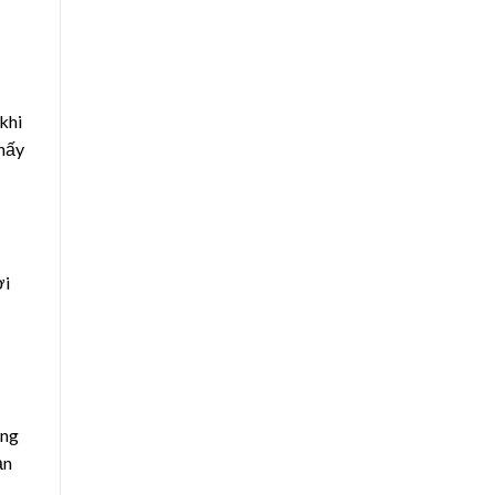
khi
thấy
ơi
ợng
ản