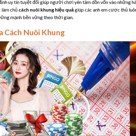
nh uy tín tuyệt đối giúp người chơi yên tâm dồn vốn vào những h
c làm chủ
cách nuôi khung hiệu quả
giúp các anh em cược thủ luô
 vững mạnh bền vững theo thời gian.
a Cách Nuôi Khung