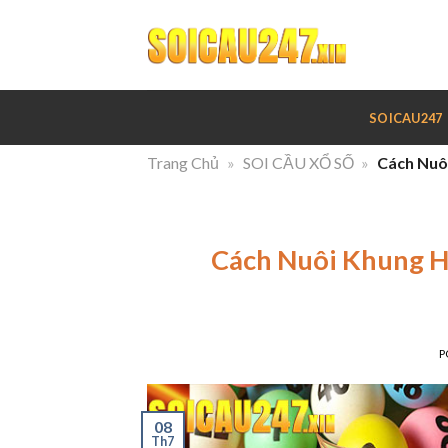
Skip
to
content
SOICAU247
Trang Chủ
»
SOI CẦU XỔ SỐ
»
Cách Nuô
Cách Nuôi Khung H
P
08
Th7