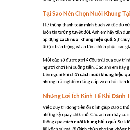
Tại Sao Nên Chọn Nuôi Khung Tạ
Hệ thống thanh toán minh bạch và tốc độ xử l
luôn tin tưởng tuyệt đối. Anh em hãy tận dụn
áp dụng
cách nuôi khung hiệu quả
. Sự chu
được trân trọng và an tâm chinh phục các gi
Mỗi cặp số được gợi ý đều trải qua quy trì
người chơi khi xuống tiền. Các anh em hãy g
bên ngoài khi chơi
cách nuôi khung hiệu q
những trải nghiệm đẳng cấp và cơ hội tích lũ
Những Lợi Ích Kinh Tế Khi Đánh 
Việc duy trì dòng tiền ổn định giúp cược thủ
những kỳ quay chưa nổ. Các anh em hãy coi 
thông qua
cách nuôi khung hiệu quả
. Sự k
lãi kếch xù mà lối đánh chớp nhoáng không b