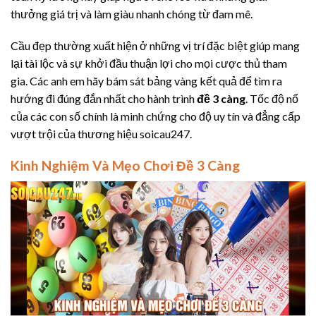
thưởng giá trị và làm giàu nhanh chóng từ đam mê.
Cầu đẹp thường xuất hiện ở những vị trí đặc biệt giúp mang
lại tài lộc và sự khởi đầu thuận lợi cho mọi cược thủ tham
gia. Các anh em hãy bám sát bảng vàng kết quả để tìm ra
hướng đi đúng đắn nhất cho hành trình
đề 3 càng
. Tốc độ nổ
của các con số chính là minh chứng cho độ uy tín và đẳng cấp
vượt trội của thương hiệu soicau247.
Kinh Nghiệm Và Mẹo Chơi Đề 3 Càng