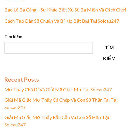
Bao Lô Ba Càng – Sự Khác Biệt Xổ Số Ba Miền Và Cách Chơi
Cách Tạo Dàn Số Chuẩn Và Bí Kíp Bất Bại Tại Soicau247
Tìm kiếm
TÌM
KIẾM
Recent Posts
Mơ Thấy Chó Dí Và Giải Mã Giấc Mơ Tại Soicau247
Giải Mã Giấc Mơ Thấy Cá Chép Và Con Số Thần Tài Tại
Soicau247
Giải Mã Giấc Mơ Thấy Rắn Cắn Và Con Số Hạp Tại
Soicau247