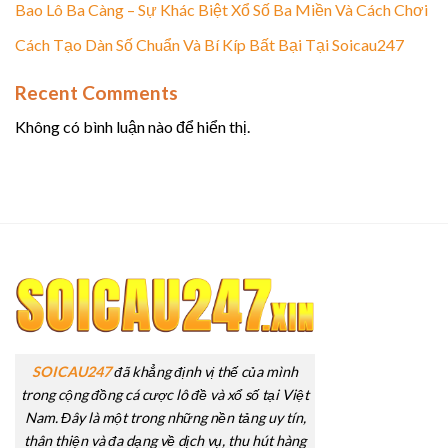
Bao Lô Ba Càng – Sự Khác Biệt Xổ Số Ba Miền Và Cách Chơi
Cách Tạo Dàn Số Chuẩn Và Bí Kíp Bất Bại Tại Soicau247
Recent Comments
Không có bình luận nào để hiển thị.
SOICAU247
đã khẳng định vị thế của mình
trong cộng đồng cá cược lô đề và xổ số tại Việt
Nam. Đây là một trong những nền tảng uy tín,
thân thiện và đa dạng về dịch vụ, thu hút hàng