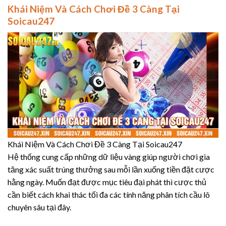
Khái Niệm Và Cách Chơi Đề 3 Càng Tại
Soicau247
Khái Niệm Và Cách Chơi Đề 3 Càng Tại Soicau247
Hệ thống cung cấp những dữ liệu vàng giúp người chơi gia
tăng xác suất trúng thưởng sau mỗi lần xuống tiền đặt cược
hằng ngày. Muốn đạt được mục tiêu đại phát thì cược thủ
cần biết cách khai thác tối đa các tính năng phân tích cầu lô
chuyên sâu tại đây.