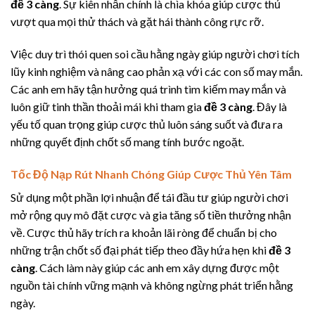
đề 3 càng
. Sự kiên nhẫn chính là chìa khóa giúp cược thủ
vượt qua mọi thử thách và gặt hái thành công rực rỡ.
Việc duy trì thói quen soi cầu hằng ngày giúp người chơi tích
lũy kinh nghiệm và nâng cao phản xạ với các con số may mắn.
Các anh em hãy tận hưởng quá trình tìm kiếm may mắn và
luôn giữ tinh thần thoải mái khi tham gia
đề 3 càng
. Đây là
yếu tố quan trọng giúp cược thủ luôn sáng suốt và đưa ra
những quyết định chốt số mang tính bước ngoặt.
Tốc Độ Nạp Rút Nhanh Chóng Giúp Cược Thủ Yên Tâm
Sử dụng một phần lợi nhuận để tái đầu tư giúp người chơi
mở rộng quy mô đặt cược và gia tăng số tiền thưởng nhận
về. Cược thủ hãy trích ra khoản lãi ròng để chuẩn bị cho
những trận chốt số đại phát tiếp theo đầy hứa hẹn khi
đề 3
càng
. Cách làm này giúp các anh em xây dựng được một
nguồn tài chính vững mạnh và không ngừng phát triển hằng
ngày.