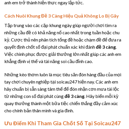
anh em trở thành hiện thực ngay lập tức.
Cách Nuôi Khung Đề 3 Càng Hiệu Quả Không Lo Bị Gãy
Tập trung vào các cặp khung ngày giúp người chơi tìm ra
những cầu đề có khả năng nổ cao nhất trong tuần hoặc chu
kỳ. Cược thủ nên phân tích tổng đề hoặc chạm đề để đưa ra
quyết định chốt số đại phát chuẩn xác khi đánh
đề 3 càng
.
Việc chinh phục được giải thưởng lớn nhất giúp các anh em
khẳng định vị thế và tài năng soi cầu đỉnh cao.
Những kèo thơm luôn là mục tiêu săn đón hàng đầu của mọi
tay chơi chuyên nghiệp tại soicau247 hiện nay. Các anh em
hãy chuẩn bị sẵn sàng tâm thế để đón nhận cơn mưa tài lộc
từ những con số đại phát cùng
đề 3 càng
. Hãy biến mỗi kỳ
quay thưởng thành một bữa tiệc chiến thắng đầy cảm xúc
cho chính bản thân mình và gia đình.
Ưu Điểm Khi Tham Gia Chốt Số Tại Soicau247