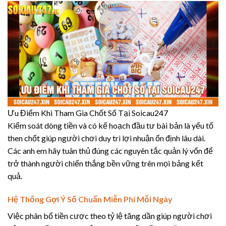
Ưu Điểm Khi Tham Gia Chốt Số Tại Soicau247
Kiểm soát dòng tiền và có kế hoạch đầu tư bài bản là yếu tố
then chốt giúp người chơi duy trì lợi nhuận ổn định lâu dài.
Các anh em hãy tuân thủ đúng các nguyên tắc quản lý vốn để
trở thành người chiến thắng bền vững trên mọi bảng kết
quả.
Hệ Thống Gợi Ý Số Chuẩn Miễn Phí Mỗi Ngày
Việc phân bổ tiền cược theo tỷ lệ tăng dần giúp người chơi