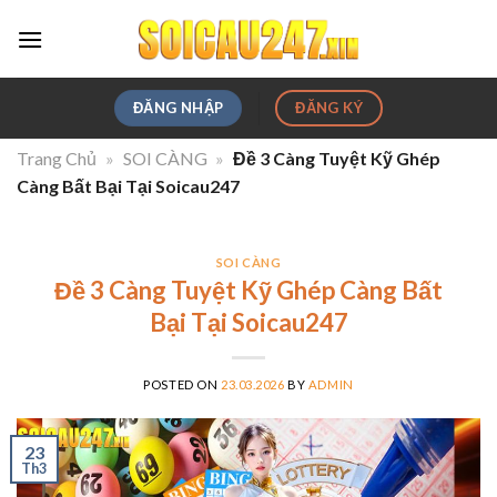
Skip
to
content
ĐĂNG NHẬP
ĐĂNG KÝ
Trang Chủ
»
SOI CÀNG
»
Đề 3 Càng Tuyệt Kỹ Ghép
Càng Bất Bại Tại Soicau247
SOI CÀNG
Đề 3 Càng Tuyệt Kỹ Ghép Càng Bất
Bại Tại Soicau247
POSTED ON
23.03.2026
BY
ADMIN
23
Th3