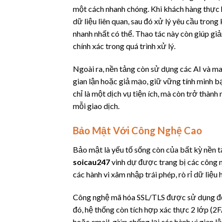
một cách nhanh chóng. Khi khách hàng thực hi
dữ liệu liên quan, sau đó xử lý yêu cầu trong
nhanh nhất có thể. Thao tác này còn giúp giả
chính xác trong quá trình xử lý.
Ngoài ra, nền tảng còn sử dụng các AI và ma
gian lận hoặc giả mạo, giữ vững tính minh b
chỉ là một dịch vụ tiện ích, mà còn trở thàn
mỗi giao dịch.
Bảo Mật Với Công Nghệ Cao
Bảo mật là yếu tố sống còn của bất kỳ nền tản
soicau247
vinh dự được trang bị các công 
các hành vi xâm nhập trái phép, rò rỉ dữ liệ
Công nghệ mã hóa SSL/TLS được sử dụng để b
đó, hệ thống còn tích hợp xác thực 2 lớp (2
hoặc email, giúp chống lại các hành vi gian lậ