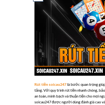
Rút tiền soicau247
là bước quan trọng giúp
tảng. Với quy trình rút tiền nhanh chóng, bả
an toàn, minh bạch và thuận tiện cho mọi ngườ
soicau247 được người dùng đánh giá cao và ư