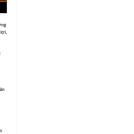
ơng
lợi,
c
hân
ân