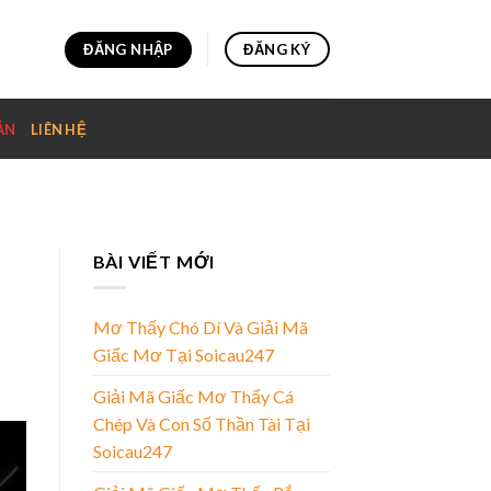
ĐĂNG NHẬP
ĐĂNG KÝ
ẪN
LIÊN HỆ
BÀI VIẾT MỚI
Mơ Thấy Chó Dí Và Giải Mã
Giấc Mơ Tại Soicau247
Giải Mã Giấc Mơ Thấy Cá
Chép Và Con Số Thần Tài Tại
Soicau247