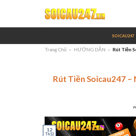
Skip
to
content
SOICAU247
Trang Chủ
»
HƯỚNG DẪN
»
Rút Tiền 
Rút Tiền Soicau247 –
P
12
Th12