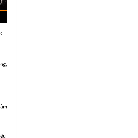
ể
ộng,
giảm
iệu