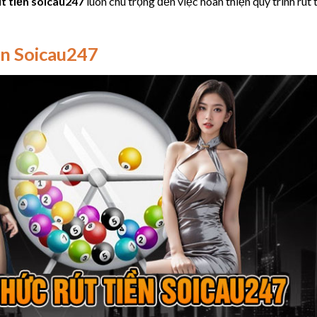
út tiền soicau247
luôn chú trọng đến việc hoàn thiện quy trình rút 
n Soicau247