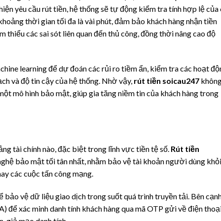
ện yêu cầu rút tiền, hệ thống sẽ tự động kiểm tra tính hợp lệ của
 khoảng thời gian tối đa là vài phút, đảm bảo khách hàng nhận tiền
m thiểu các sai sót liên quan đến thủ công, đồng thời nâng cao độ
chine learning để dự đoán các rủi ro tiềm ẩn, kiểm tra các hoạt đ
ạch và độ tin cậy của hệ thống. Nhờ vậy,
rút tiền soicau247
khôn
h một mô hình bảo mật, giúp gia tăng niềm tin của khách hàng trong
g tài chính nào, đặc biệt trong lĩnh vực tiền tệ số.
Rút tiền
nghệ bảo mật tối tân nhất, nhằm bảo vệ tài khoản người dùng khỏ
u hay các cuộc tấn công mạng.
ảo vệ dữ liệu giao dịch trong suốt quá trình truyền tải. Bên cạn
FA) để xác minh danh tính khách hàng qua mã OTP gửi về điện thoạ
n, giả mạo danh tính.