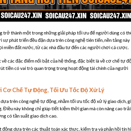
 trở thành một trong những giải pháp tối ưu để người dùng có th
i sự phát triển đều đặn dựa trên công nghệ tiên tiến, nền tảng này
ọi miền đất nước, từ các nhà đầu tư đến các người chơi cá cược.
ết về các đặc điểm nổi bật của hệ thống, đặc biệt là về cơ chế tự đ
út tiền có vai trò quan trọng trong hoạt động tài chính của người
i Cơ Chế Tự Động, Tối Ưu Tốc Độ Xử Lý
dựa trên công nghệ tự động, nhằm tối ưu tốc độ xử lý giao dịch, 
g. Điều này không chỉ giúp tiết kiệm thời gian mà còn nâng cao trải
g có tần suất giao dịch cao.
 động dựa trên các thuật toán xác thực, kiểm tra và phản hồi tín h