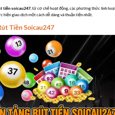
út tiền soicau247
, từ cơ chế hoạt động, các phương thức linh hoạ
c hiện giao dịch một cách dễ dàng và thuận tiện nhất.
út Tiền Soicau247