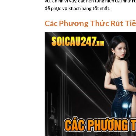
vụ. Chính vì vậy, các nền tảng hiện đại như
r
để phục vụ khách hàng tốt nhất.
Các Phương Thức Rút Tiề