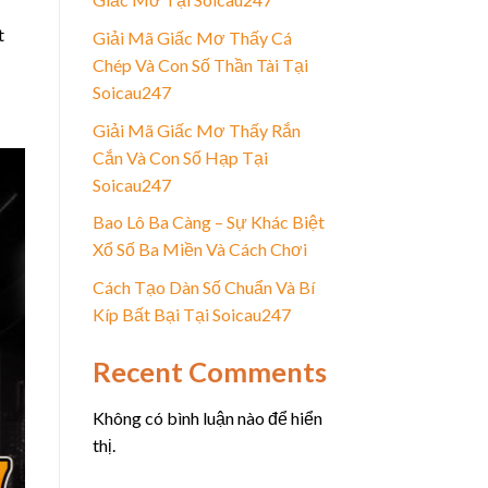
t
Giải Mã Giấc Mơ Thấy Cá
Chép Và Con Số Thần Tài Tại
Soicau247
Giải Mã Giấc Mơ Thấy Rắn
Cắn Và Con Số Hạp Tại
Soicau247
Bao Lô Ba Càng – Sự Khác Biệt
Xổ Số Ba Miền Và Cách Chơi
Cách Tạo Dàn Số Chuẩn Và Bí
Kíp Bất Bại Tại Soicau247
Recent Comments
Không có bình luận nào để hiển
thị.