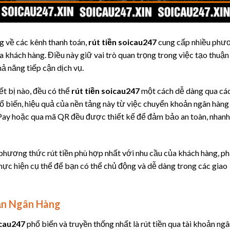
g về các kênh thanh toán,
rút tiền soicau247
cung cấp nhiều phư
khách hàng. Điều này giữ vai trò quan trọng trong việc tạo thuận 
ả năng tiếp cận dịch vụ.
ết bị nào, đều có thể
rút tiền soicau247
một cách dễ dàng qua cá
 biến, hiệu quả của nền tảng này từ việc chuyển khoản ngân hàng
oPay hoặc qua mã QR đều được thiết kế để đảm bảo an toàn, nhanh
 phương thức rút tiền phù hợp nhất với nhu cầu của khách hàng, p
ực hiện cụ thể để bạn có thể chủ động và dễ dàng trong các giao
ản Ngân Hàng
icau247
phổ biến và truyền thống nhất là rút tiền qua tài khoản ng