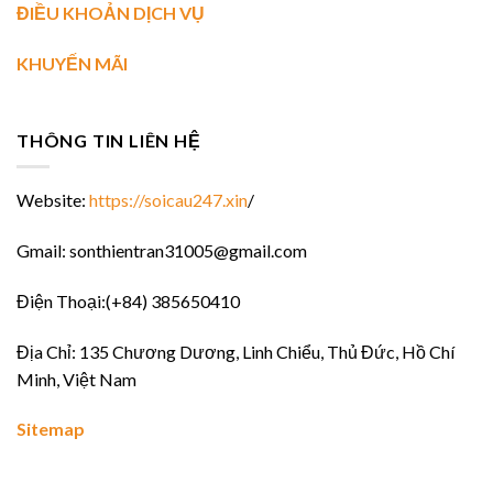
ĐIỀU KHOẢN DỊCH VỤ
KHUYẾN MÃI
THÔNG TIN LIÊN HỆ
Website:
https://soicau247.xin
/
Gmail:
sonthientran31005@gmail.com
Điện Thoại:(+84) 385650410
Địa Chỉ: 135 Chương Dương, Linh Chiểu, Thủ Đức, Hồ Chí
Minh, Việt Nam
Sitemap