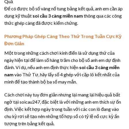
Quả
Để có được bộ số vàng nổ tung bảng kết quả, anh em cần áp
dụng kỹ thuật
soi cầu 3 càng miền nam
thông qua các công
thức ghép càng đã được kiểm chứng.
Phương Pháp Ghép Càng Theo Thứ Trong Tuần Cực Kỳ
Đơn Giản
Một trong những cách chơi kinh điển là sử dụng thứ của
ngày hiện tại để làm số hàng trăm cho bộ số anh em dự định
đánh. Ví dụ, nếu anh em định thực hiện
soi cầu 3 càng miền
nam
vào Thứ Tư, hãy lấy số 4 ghép với cặp lô kết nhất của
mình để tạo thành bộ ba số may mắn.
Cách chơi này tuy đơn giản nhưng lại mang lại hiệu quả bất
ngờ tại soicau247, đặc biệt là với những anh em thích sự ổn
định. Việc kết hợp ngày trong tuần với các con lô đang vào
chu kỳ rơi sẽ tạo nên những tổ hợp số có tỷ lệ nổ cực kỳ ấn
tượng trên bảng kết quả.