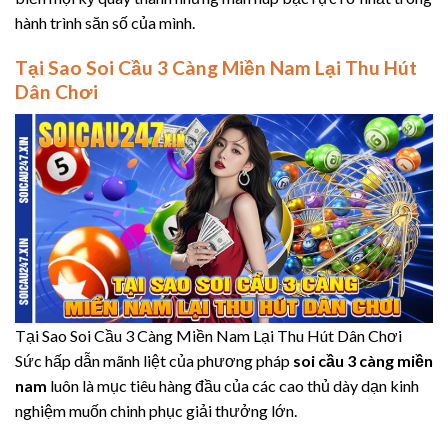
hành trình săn số của mình.
Tại Sao Soi Cầu 3 Càng Miền Nam Lại Thu Hút
Dân Chơi
Tại Sao Soi Cầu 3 Càng Miền Nam Lại Thu Hút Dân Chơi
Sức hấp dẫn mãnh liệt của phương pháp
soi cầu 3 càng miền
nam
luôn là mục tiêu hàng đầu của các cao thủ dày dạn kinh
nghiệm muốn chinh phục giải thưởng lớn.