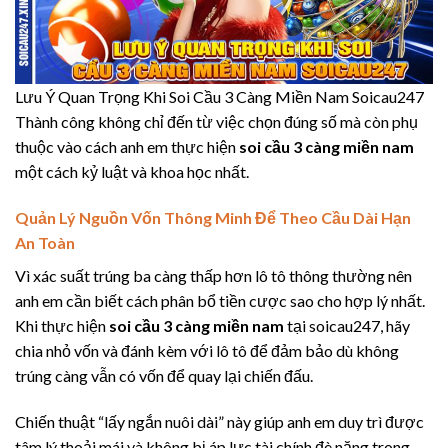
Lưu Ý Quan Trọng Khi Soi Cầu 3 Càng Miền Nam Soicau247
Thành công không chỉ đến từ việc chọn đúng số mà còn phụ
thuộc vào cách anh em thực hiện
soi cầu 3 càng miền nam
một cách kỷ luật và khoa học nhất.
Quản Lý Nguồn Vốn Thông Minh Để Theo Cầu Dài Hạn
An Toàn
Vì xác suất trúng ba càng thấp hơn lô tô thông thường nên
anh em cần biết cách phân bổ tiền cược sao cho hợp lý nhất.
Khi thực hiện
soi cầu 3 càng miền nam
tại soicau247, hãy
chia nhỏ vốn và đánh kèm với lô tô để đảm bảo dù không
trúng càng vẫn có vốn để quay lại chiến đấu.
Chiến thuật “lấy ngắn nuôi dài” này giúp anh em duy trì được
tâm lý thoải mái và không bị áp lực tài chính đè nặng trong