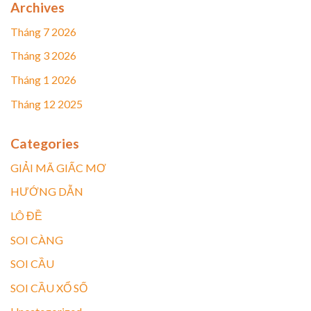
Archives
Tháng 7 2026
Tháng 3 2026
Tháng 1 2026
Tháng 12 2025
Categories
GIẢI MÃ GIẤC MƠ
HƯỚNG DẪN
LÔ ĐỀ
SOI CÀNG
SOI CẦU
SOI CẦU XỔ SỐ