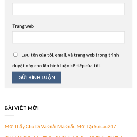
Trang web
Lưu tên của tôi, email, và trang web trong trình
duyệt này cho lần bình luận kế tiếp của tôi.
BÀI VIẾT MỚI
Mơ Thấy Chó Dí Và Giải Mã Giấc Mơ Tại Soicau247