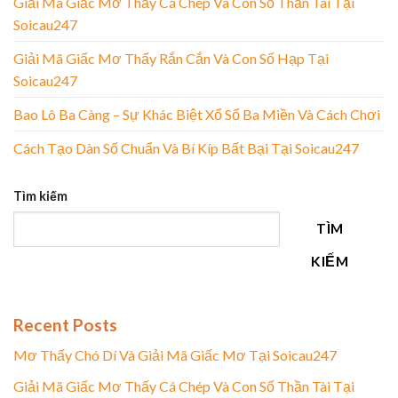
Giải Mã Giấc Mơ Thấy Cá Chép Và Con Số Thần Tài Tại
Soicau247
Giải Mã Giấc Mơ Thấy Rắn Cắn Và Con Số Hạp Tại
Soicau247
Bao Lô Ba Càng – Sự Khác Biệt Xổ Số Ba Miền Và Cách Chơi
Cách Tạo Dàn Số Chuẩn Và Bí Kíp Bất Bại Tại Soicau247
Tìm kiếm
TÌM
KIẾM
Recent Posts
Mơ Thấy Chó Dí Và Giải Mã Giấc Mơ Tại Soicau247
Giải Mã Giấc Mơ Thấy Cá Chép Và Con Số Thần Tài Tại