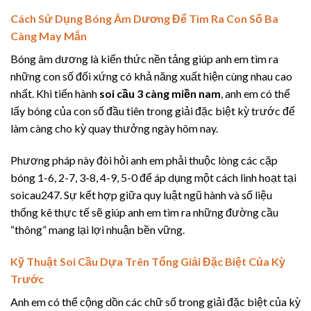
Cách Sử Dụng Bóng Âm Dương Để Tìm Ra Con Số Ba
Càng May Mắn
Bóng âm dương là kiến thức nền tảng giúp anh em tìm ra
những con số đối xứng có khả năng xuất hiện cùng nhau cao
nhất. Khi tiến hành
soi cầu 3 càng miền nam
, anh em có thể
lấy bóng của con số đầu tiên trong giải đặc biệt kỳ trước để
làm càng cho kỳ quay thưởng ngày hôm nay.
Phương pháp này đòi hỏi anh em phải thuộc lòng các cặp
bóng 1-6, 2-7, 3-8, 4-9, 5-0 để áp dụng một cách linh hoạt tại
soicau247. Sự kết hợp giữa quy luật ngũ hành và số liệu
thống kê thực tế sẽ giúp anh em tìm ra những đường cầu
“thông” mang lại lợi nhuận bền vững.
Kỹ Thuật Soi Cầu Dựa Trên Tổng Giải Đặc Biệt Của Kỳ
Trước
Anh em có thể cộng dồn các chữ số trong giải đặc biệt của kỳ