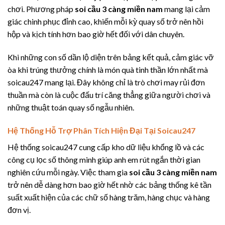
chơi. Phương pháp
soi cầu 3 càng miền nam
mang lại cảm
giác chinh phục đỉnh cao, khiến mỗi kỳ quay số trở nên hồi
hộp và kịch tính hơn bao giờ hết đối với dân chuyên.
Khi những con số dần lộ diện trên bảng kết quả, cảm giác vỡ
òa khi trúng thưởng chính là món quà tinh thần lớn nhất mà
soicau247 mang lại. Đây không chỉ là trò chơi may rủi đơn
thuần mà còn là cuộc đấu trí căng thẳng giữa người chơi và
những thuật toán quay số ngẫu nhiên.
Hệ Thống Hỗ Trợ Phân Tích Hiện Đại Tại Soicau247
Hệ thống soicau247 cung cấp kho dữ liệu khổng lồ và các
công cụ lọc số thông minh giúp anh em rút ngắn thời gian
nghiên cứu mỗi ngày. Việc tham gia
soi cầu 3 càng miền nam
trở nên dễ dàng hơn bao giờ hết nhờ các bảng thống kê tần
suất xuất hiện của các chữ số hàng trăm, hàng chục và hàng
đơn vị.