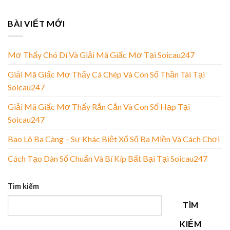
BÀI VIẾT MỚI
Mơ Thấy Chó Dí Và Giải Mã Giấc Mơ Tại Soicau247
Giải Mã Giấc Mơ Thấy Cá Chép Và Con Số Thần Tài Tại
Soicau247
Giải Mã Giấc Mơ Thấy Rắn Cắn Và Con Số Hạp Tại
Soicau247
Bao Lô Ba Càng – Sự Khác Biệt Xổ Số Ba Miền Và Cách Chơi
Cách Tạo Dàn Số Chuẩn Và Bí Kíp Bất Bại Tại Soicau247
Tìm kiếm
TÌM
KIẾM