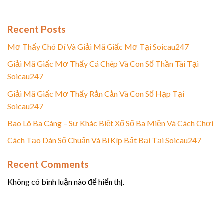
Recent Posts
Mơ Thấy Chó Dí Và Giải Mã Giấc Mơ Tại Soicau247
Giải Mã Giấc Mơ Thấy Cá Chép Và Con Số Thần Tài Tại
Soicau247
Giải Mã Giấc Mơ Thấy Rắn Cắn Và Con Số Hạp Tại
Soicau247
Bao Lô Ba Càng – Sự Khác Biệt Xổ Số Ba Miền Và Cách Chơi
Cách Tạo Dàn Số Chuẩn Và Bí Kíp Bất Bại Tại Soicau247
Recent Comments
Không có bình luận nào để hiển thị.