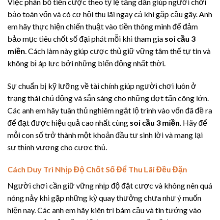
Việc phân bổ tiền cược theo tỷ lệ tăng dần giúp người chơi
bảo toàn vốn và có cơ hội thu lãi ngay cả khi gặp cầu gãy. Anh
em hãy thực hiện chiến thuật vào tiền thông minh để đảm
bảo mục tiêu chốt số đại phát mỗi khi tham gia
soi cầu 3
miền
. Cách làm này giúp cược thủ giữ vững tâm thế tự tin và
không bị áp lực bởi những biến động nhất thời.
Sự chuẩn bị kỹ lưỡng về tài chính giúp người chơi luôn ở
trạng thái chủ động và sẵn sàng cho những đợt tấn công lớn.
Các anh em hãy tuân thủ nghiêm ngặt lộ trình vào vốn đã đề ra
để đạt được hiệu quả cao nhất cùng
soi cầu 3 miền
. Hãy để
mỗi con số trở thành một khoản đầu tư sinh lời và mang lại
sự thịnh vượng cho cược thủ.
Cách Duy Trì Nhịp Độ Chốt Số Để Thu Lãi Đều Đặn
Người chơi cần giữ vững nhịp độ đặt cược và không nên quá
nóng nảy khi gặp những kỳ quay thưởng chưa như ý muốn
hiện nay. Các anh em hãy kiên trì bám cầu và tin tưởng vào