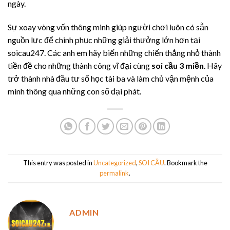
ngày.
Sự xoay vòng vốn thông minh giúp người chơi luôn có sẵn
nguồn lực để chinh phục những giải thưởng lớn hơn tại
soicau247. Các anh em hãy biến những chiến thắng nhỏ thành
tiền đề cho những thành công vĩ đại cùng
soi cầu 3 miền
. Hãy
trở thành nhà đầu tư số học tài ba và làm chủ vận mệnh của
mình thông qua những con số đại phát.
This entry was posted in
Uncategorized
,
SOI CẦU
. Bookmark the
permalink
.
ADMIN