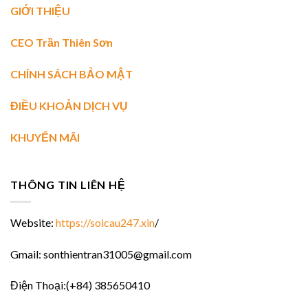
GIỚI THIỆU
CEO Trần Thiên Sơn
CHÍNH SÁCH BẢO MẬT
ĐIỀU KHOẢN DỊCH VỤ
KHUYẾN MÃI
THÔNG TIN LIÊN HỆ
Website:
https://soicau247.xin
/
Gmail:
sonthientran31005@gmail.com
Điện Thoại:(+84) 385650410