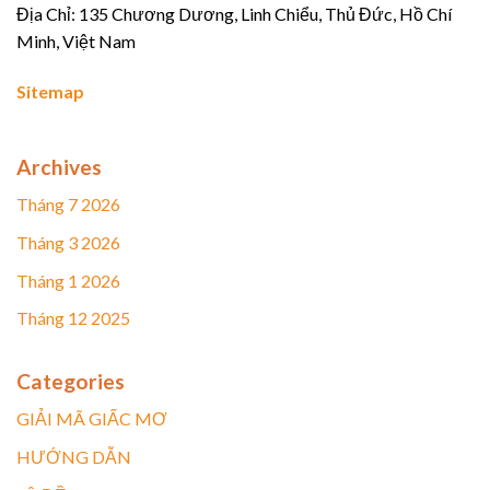
Địa Chỉ: 135 Chương Dương, Linh Chiểu, Thủ Đức, Hồ Chí
Minh, Việt Nam
Sitemap
Archives
Tháng 7 2026
Tháng 3 2026
Tháng 1 2026
Tháng 12 2025
Categories
GIẢI MÃ GIẤC MƠ
HƯỚNG DẪN