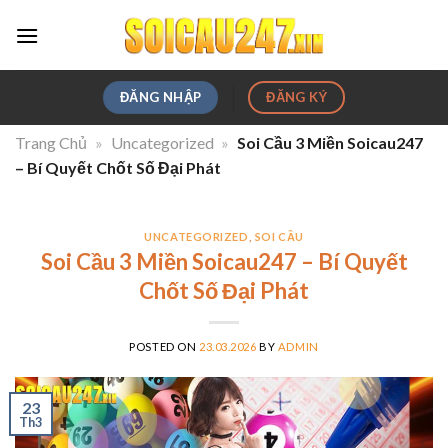
Skip
to
content
ĐĂNG NHẬP
ĐĂNG KÝ
Trang Chủ
»
Uncategorized
»
Soi Cầu 3 Miền Soicau247
– Bí Quyết Chốt Số Đại Phát
UNCATEGORIZED
,
SOI CẦU
Soi Cầu 3 Miền Soicau247 – Bí Quyết
Chốt Số Đại Phát
POSTED ON
23.03.2026
BY
ADMIN
23
Th3