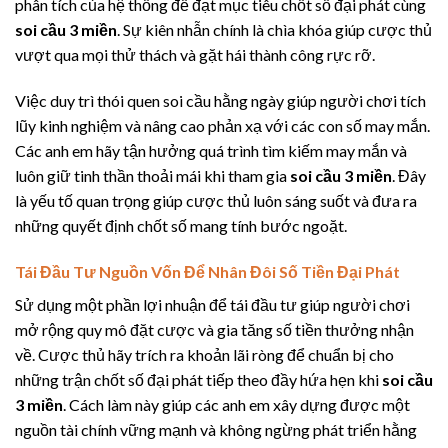
phân tích của hệ thống để đạt mục tiêu chốt số đại phát cùng
soi cầu 3 miền
. Sự kiên nhẫn chính là chìa khóa giúp cược thủ
vượt qua mọi thử thách và gặt hái thành công rực rỡ.
Việc duy trì thói quen soi cầu hằng ngày giúp người chơi tích
lũy kinh nghiệm và nâng cao phản xạ với các con số may mắn.
Các anh em hãy tận hưởng quá trình tìm kiếm may mắn và
luôn giữ tinh thần thoải mái khi tham gia
soi cầu 3 miền
. Đây
là yếu tố quan trọng giúp cược thủ luôn sáng suốt và đưa ra
những quyết định chốt số mang tính bước ngoặt.
Tái Đầu Tư Nguồn Vốn Để Nhân Đôi Số Tiền Đại Phát
Sử dụng một phần lợi nhuận để tái đầu tư giúp người chơi
mở rộng quy mô đặt cược và gia tăng số tiền thưởng nhận
về. Cược thủ hãy trích ra khoản lãi ròng để chuẩn bị cho
những trận chốt số đại phát tiếp theo đầy hứa hẹn khi
soi cầu
3 miền
. Cách làm này giúp các anh em xây dựng được một
nguồn tài chính vững mạnh và không ngừng phát triển hằng