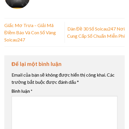
Giấc Mơ Trưa – Giải Mã
Dàn Đề 30 Số Soicau247 Nơi
Điềm Báo Và Con Số Vàng
Cung Cấp Số Chuẩn Miễn Phí
Soicau247
Để lại một bình luận
Email của bạn sẽ không được hiển thị công khai.
Các
trường bắt buộc được đánh dấu
*
Bình luận
*