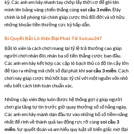
kỳ. Các anh em hãy nhanh tay chớp lấy thời cơ để ghi tên
mình lên bảng vàng chiến thắng cùng
soi cầu 3 miền
. Đây
chính là bệ phóng tài chính giúp cược thủ đổi đời và sở hữu
những khoản tiền thưởng cực kỳ hấp dẫn.
Bí Quyết Bắt Lô Xiên Đại Phát Từ Soicau247
Bắt lô xiên là cách chơi mang lại tỷ lệ trả thưởng cao giúp
người chơi nhân đôi, nhân ba số tiền thắng cược ban đầu.
Các anh em hãy kết hợp các cặp lô bạch thủ có độ tin cậy lớn
để tạo ra những mã chốt số đại phát khi
soi cầu 3 miền
. Cách
chơi này giúp cược thủ hốt bạc tỷ chỉ với một nguồn vốn nhỏ
nếu biết cách tính toán chuẩn xác.
Những cặp xiên đẹp luôn được hệ thống gợi ý giúp người
chơi gia tăng tự tin trước giờ quay thưởng xổ số hằng ngày.
Các anh em hãy mạnh dạn đầu tư vào những bộ số tiềm năng
nhất để rinh về thành quả lao động rực rỡ cùng
soi cầu 3
miền
. Sự quyết đoán và am hiểu quy luật sẽ biến giấc mơ đại